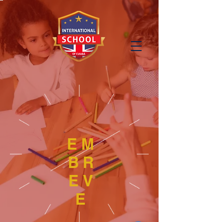
EM
BR
EV
E